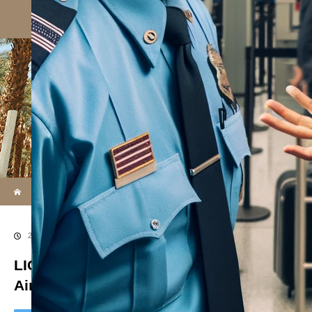
Top
ABOUT US
SE
ホーム
ブログ
LIGGIC-LosAngelesAirport_LAX-AirplaneCoonecting
2024.04.27
LIGGIC-LosAngelesAirport_LAX-
AirplaneCoonecting