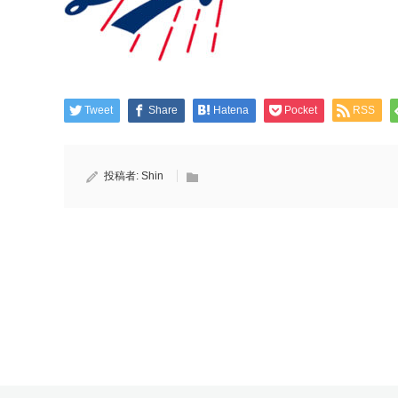
Tweet
Share
Hatena
Pocket
RSS
投稿者:
Shin