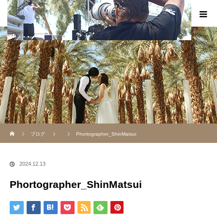
ホーム
ブログ
Phortographer_ShinMatsui
2024.12.13
Phortographer_ShinMatsui