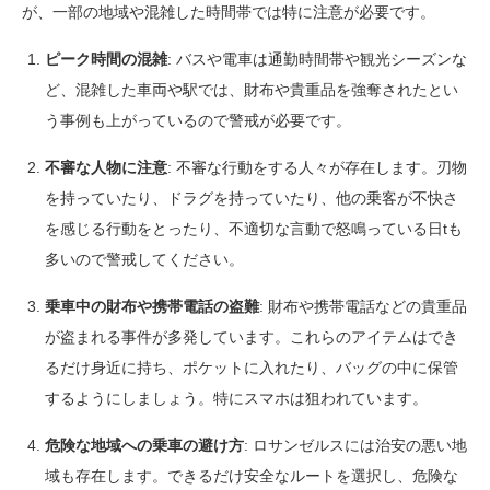
が、一部の地域や混雑した時間帯では特に注意が必要です。
ピーク時間の混雑
: バスや電車は通勤時間帯や観光シーズンな
ど、混雑した車両や駅では、財布や貴重品を強奪されたとい
う事例も上がっているので警戒が必要です。
不審な人物に注意
: 不審な行動をする人々が存在します。刃物
を持っていたり、ドラグを持っていたり、他の乗客が不快さ
を感じる行動をとったり、不適切な言動で怒鳴っている日tも
多いので警戒してください。
乗車中の財布や携帯電話の盗難
: 財布や携帯電話などの貴重品
が盗まれる事件が多発しています。これらのアイテムはでき
るだけ身近に持ち、ポケットに入れたり、バッグの中に保管
するようにしましょう。特にスマホは狙われています。
危険な地域への乗車の避け方
: ロサンゼルスには治安の悪い地
域も存在します。できるだけ安全なルートを選択し、危険な