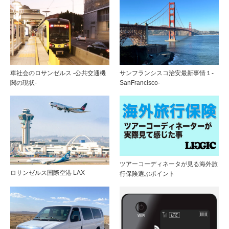
車社会のロサンゼルス -公共交通機
サンフランシスコ治安最新事情１-
関の現状-
SanFrancisco-
ツアーコーディネータが見る海外旅
ロサンゼルス国際空港 LAX
行保険選ぶポイント